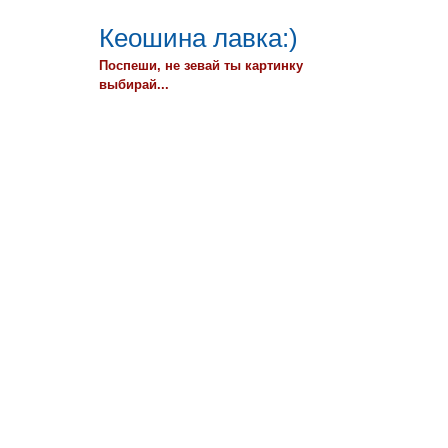
Кеошина лавка:)
Поспеши, не зевай ты картинку
выбирай...