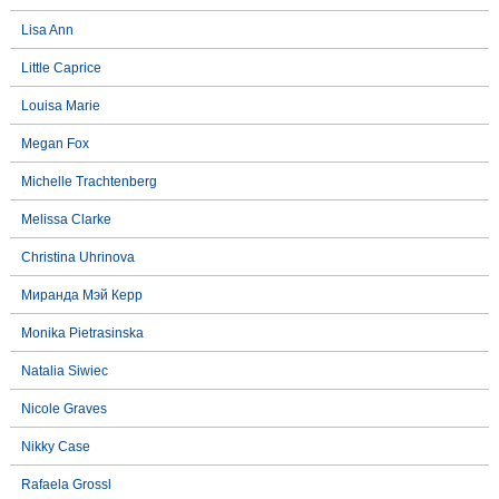
Lisa Ann
Little Caprice
Louisa Marie
Megan Fox
Michelle Trachtenberg
Melissa Clarke
Christina Uhrinova
Миранда Мэй Керр
Monika Pietrasinska
Natalia Siwiec
Nicole Graves
Nikky Case
Rafaela Grossl