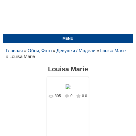
MENU
Главная
»
Обои, Фото
»
Девушки / Модели
»
Louisa Marie
» Louisa Marie
Louisa Marie
805
0
0.0
В реальном
размере
1680x1050
/
170.5Kb