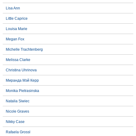
Lisa Ann
Little Caprice
Louisa Marie
Megan Fox
Michelle Trachtenberg
Melissa Clarke
Christina Uhrinova
Миранда Мэй Керр
Monika Pietrasinska
Natalia Siwiec
Nicole Graves
Nikky Case
Rafaela Grossl