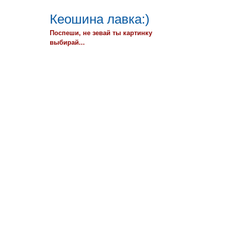
Кеошина лавка:)
Поспеши, не зевай ты картинку
выбирай...