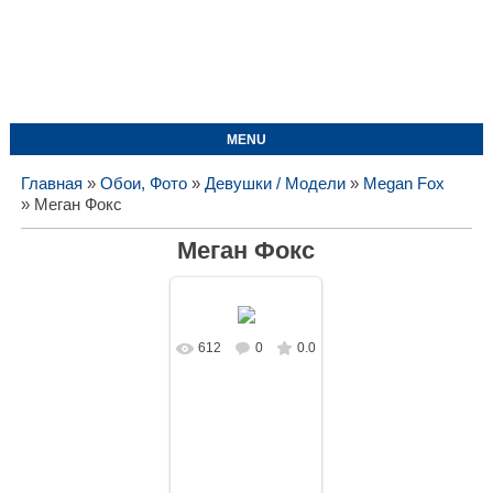
MENU
Главная
»
Обои, Фото
»
Девушки / Модели
»
Megan Fox
» Меган Фокс
Меган Фокс
612
0
0.0
В реальном
размере
1920x1080
/
204.7Kb