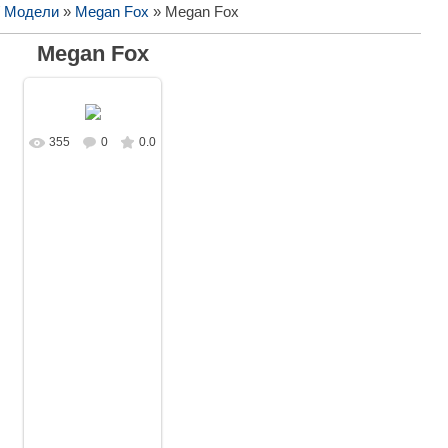
/ Модели
»
Megan Fox
» Megan Fox
Megan Fox
355
0
0.0
В реальном
размере
1728x1080
/
90.3Kb