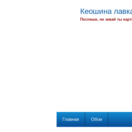
Кеошина лавка
Поспеши, не зевай ты карт
Главная
Обои