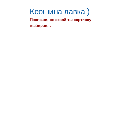
Кеошина лавка:)
Поспеши, не зевай ты картинку
выбирай...