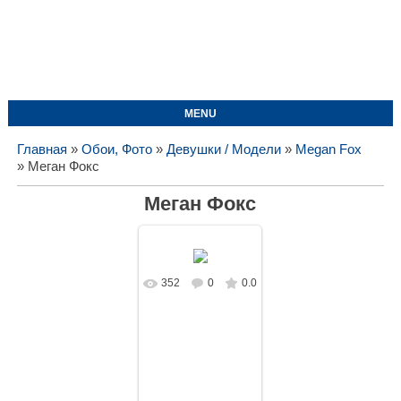
MENU
Главная
»
Обои, Фото
»
Девушки / Модели
»
Megan Fox
» Меган Фокс
Меган Фокс
352
0
0.0
В реальном
размере
1728x1080
/
172.1Kb