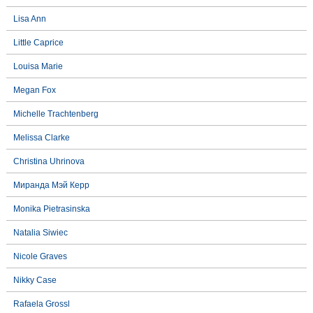
Lisa Ann
Little Caprice
Louisa Marie
Megan Fox
Michelle Trachtenberg
Melissa Clarke
Christina Uhrinova
Миранда Мэй Керр
Monika Pietrasinska
Natalia Siwiec
Nicole Graves
Nikky Case
Rafaela Grossl