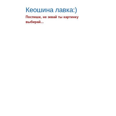
Кеошина лавка:)
Поспеши, не зевай ты картинку
выбирай...