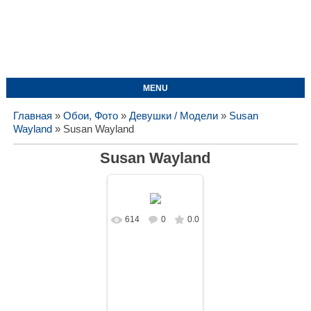
MENU
Главная
»
Обои, Фото
»
Девушки / Модели
»
Susan
Wayland
» Susan Wayland
Susan Wayland
614
0
0.0
В реальном
размере
1575x1050
/
161.5Kb