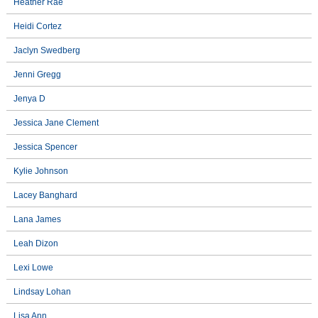
Heather Rae
Heidi Cortez
Jaclyn Swedberg
Jenni Gregg
Jenya D
Jessica Jane Clement
Jessica Spencer
Kylie Johnson
Lacey Banghard
Lana James
Leah Dizon
Lexi Lowe
Lindsay Lohan
Lisa Ann