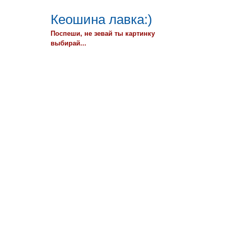
Кеошина лавка:)
Поспеши, не зевай ты картинку
выбирай...