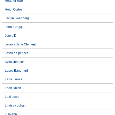
Heather Rae
Heidi Cortez
Jaclyn Swedberg
Jenni Gregg
Jenya D
Jessica Jane Clement
Jessica Spencer
Kylie Johnson
Lacey Banghard
Lana James
Leah Dizon
Lexi Lowe
Lindsay Lohan
Lisa Ann