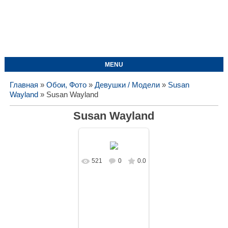
MENU
Главная
»
Обои, Фото
»
Девушки / Модели
»
Susan
Wayland
» Susan Wayland
Susan Wayland
521
0
0.0
В реальном
размере
1574x1050
/
224.8Kb