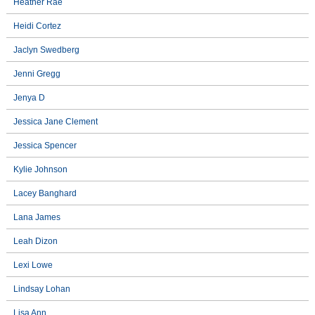
Heather Rae
Heidi Cortez
Jaclyn Swedberg
Jenni Gregg
Jenya D
Jessica Jane Clement
Jessica Spencer
Kylie Johnson
Lacey Banghard
Lana James
Leah Dizon
Lexi Lowe
Lindsay Lohan
Lisa Ann