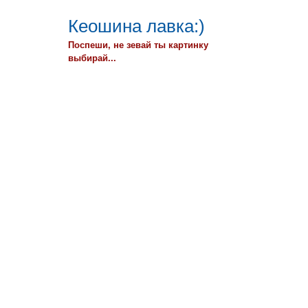
Кеошина лавка:)
Поспеши, не зевай ты картинку
выбирай...