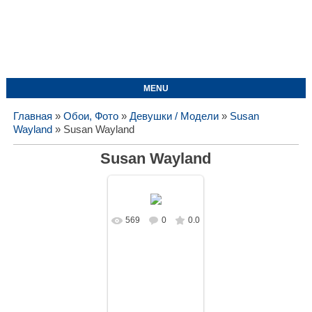
MENU
Главная
»
Обои, Фото
»
Девушки / Модели
»
Susan
Wayland
» Susan Wayland
Susan Wayland
569
0
0.0
В реальном
размере
1680x1050
/
130.1Kb