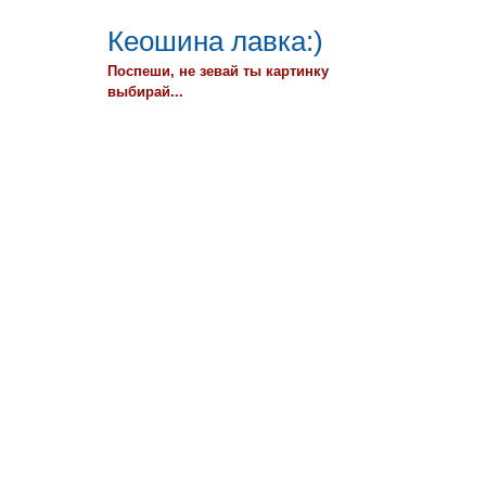
Кеошина лавка:)
Поспеши, не зевай ты картинку
выбирай...