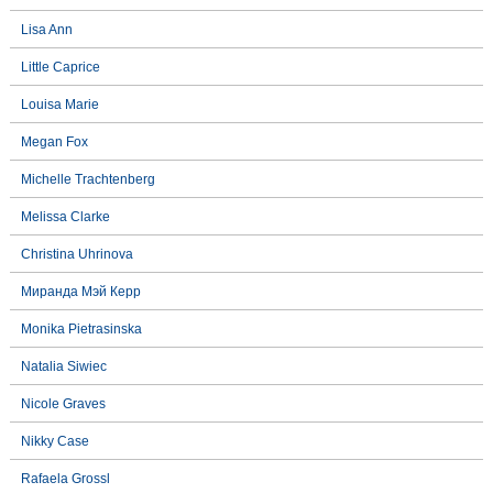
Lisa Ann
Little Caprice
Louisa Marie
Megan Fox
Michelle Trachtenberg
Melissa Clarke
Christina Uhrinova
Миранда Мэй Керр
Monika Pietrasinska
Natalia Siwiec
Nicole Graves
Nikky Case
Rafaela Grossl