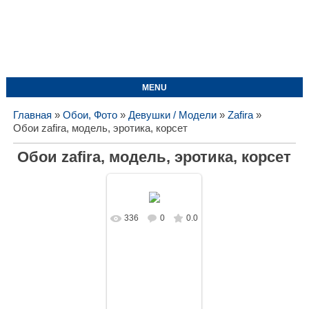
MENU
Главная
»
Обои, Фото
»
Девушки / Модели
»
Zafira
»
Обои zafira, модель, эротика, корсет
Обои zafira, модель, эротика, корсет
336
0
0.0
В реальном
размере
1440x1080
/
357.0Kb