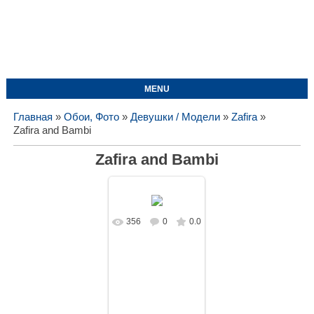
MENU
Главная
»
Обои, Фото
»
Девушки / Модели
»
Zafira
»
Zafira and Bambi
Zafira and Bambi
356
0
0.0
В реальном
размере
1728x1080
/
369.1Kb