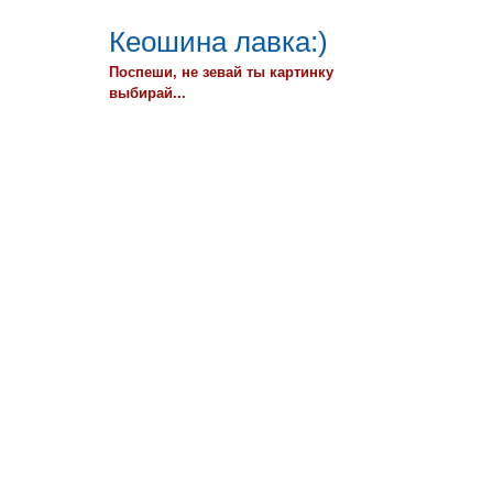
Кеошина лавка:)
Поспеши, не зевай ты картинку
выбирай...