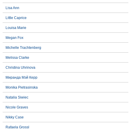
Lisa Ann
Little Caprice
Louisa Marie
Megan Fox
Michelle Trachtenberg
Melissa Clarke
Christina Uhrinova
Миранда Мэй Керр
Monika Pietrasinska
Natalia Siwiec
Nicole Graves
Nikky Case
Rafaela Grossl