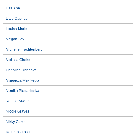
Lisa Ann
Little Caprice
Louisa Marie
Megan Fox
Michelle Trachtenberg
Melissa Clarke
Christina Uhrinova
Миранда Мэй Керр
Monika Pietrasinska
Natalia Siwiec
Nicole Graves
Nikky Case
Rafaela Grossl