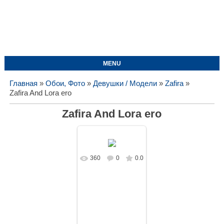
MENU
Главная
»
Обои, Фото
»
Девушки / Модели
»
Zafira
»
Zafira And Lora ero
Zafira And Lora ero
360
0
0.0
В реальном
размере
1680x1050
/
322.2Kb