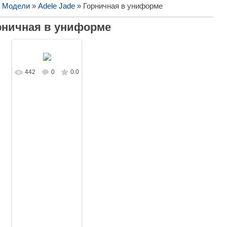
/ Модели
»
Adele Jade
» Горничная в униформе
рничная в униформе
442
0
0.0
В реальном
размере
1280x853
/
353.3Kb