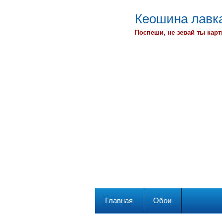
Кеошина лавка
Поспеши, не зевай ты карт
Главная
Обои