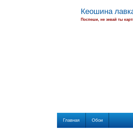
Кеошина лавка
Поспеши, не зевай ты карт
Главная
Обои