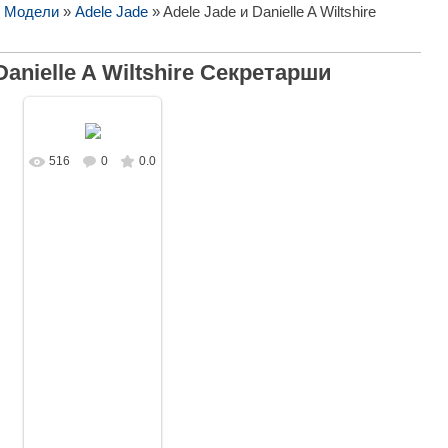
/ Модели
»
Adele Jade
» Adele Jade и Danielle A Wiltshire
Danielle A Wiltshire Секретарши
516
0
0.0
В реальном
размере
1280x853
/
308.0Kb