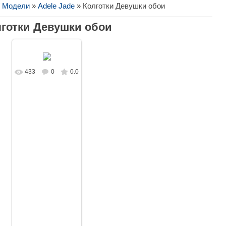
/ Модели
»
Adele Jade
» Колготки Девушки обои
лготки Девушки обои
433
0
0.0
В реальном
размере
1280x853
/
295.5Kb