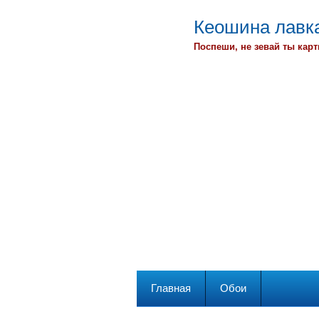
Кеошина лавка
Поспеши, не зевай ты карт
Главная
Обои