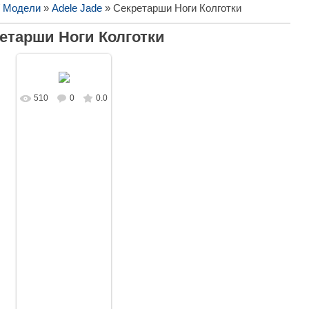
/ Модели
»
Adele Jade
» Секретарши Ноги Колготки
етарши Ноги Колготки
510
0
0.0
В реальном
размере
1280x853
/
325.2Kb