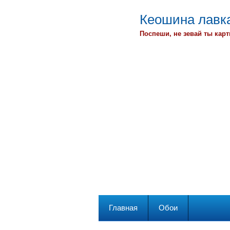
Кеошина лавка
Поспеши, не зевай ты карт
Главная
Обои