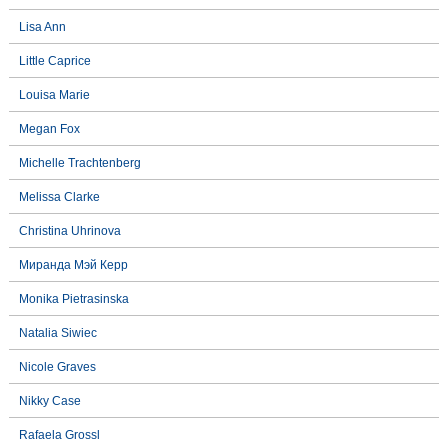
Lisa Ann
Little Caprice
Louisa Marie
Megan Fox
Michelle Trachtenberg
Melissa Clarke
Christina Uhrinova
Миранда Мэй Керр
Monika Pietrasinska
Natalia Siwiec
Nicole Graves
Nikky Case
Rafaela Grossl