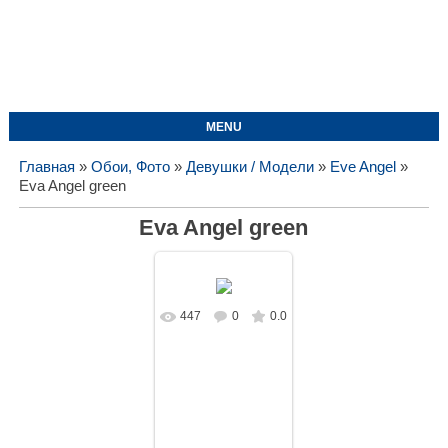
MENU
Главная
»
Обои, Фото
»
Девушки / Модели
»
Eve Angel
»
Eva Angel green
Eva Angel green
447
0
0.0
В реальном
размере
1619x1080
/
298.6Kb