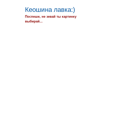
Кеошина лавка:)
Поспеши, не зевай ты картинку
выбирай...